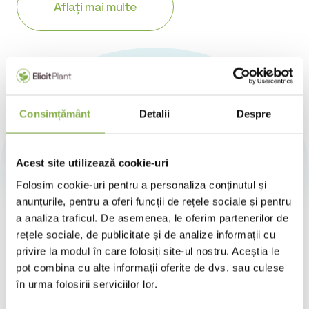
Aflați mai multe
Consimțământ
Detalii
Despre
Acest site utilizează cookie-uri
Multiple recompense pentru
Folosim cookie-uri pentru a personaliza conținutul și
inovație și impact real
anunțurile, pentru a oferi funcții de rețele sociale și pentru
a analiza traficul. De asemenea, le oferim partenerilor de
Atât tehnologia unică dezvoltată de Elicit Plant, cât și
rețele sociale, de publicitate și de analize informații cu
rezultatele dovedite pe teren au fost recunoscute prin
distincții la nivel internațional pentru contribuția la creșterea
privire la modul în care folosiți site-ul nostru. Aceștia le
rezistenței culturilor și inovarea în agricultură.
pot combina cu alte informații oferite de dvs. sau culese
în urma folosirii serviciilor lor.