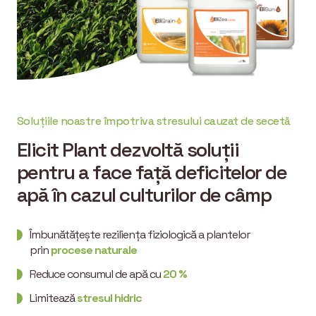
Soluțiile noastre împotriva stresului cauzat de secetă
Elicit Plant dezvoltă soluții
pentru a face față deficitelor de
apă în cazul culturilor de câmp
Îmbunătățește reziliența fiziologică a plantelor
prin
procese naturale
Reduce consumul de apă cu
20 %
Limitează
stresul hidric