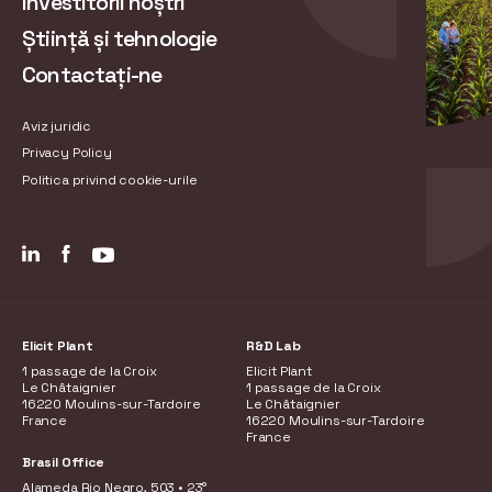
Investitorii noștri
Știință și tehnologie
Contactați-ne
Aviz juridic
Privacy Policy
Politica privind cookie-urile
Elicit Plant
R&D Lab
1 passage de la Croix
Elicit Plant
Le Châtaignier
1 passage de la Croix
16220 Moulins-sur-Tardoire
Le Châtaignier
France
16220 Moulins-sur-Tardoire
France
Brasil Office
Alameda Rio Negro, 503 • 23°