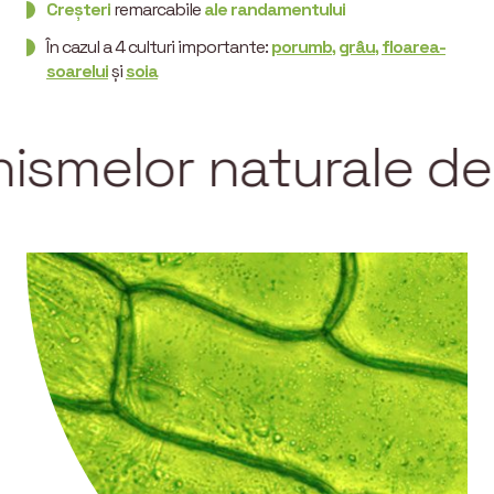
Creșteri
remarcabile
ale randamentului
În cazul a 4 culturi importante:
porumb
,
grâu
,
floarea-
soarelui
și
soia
or naturale de apăra