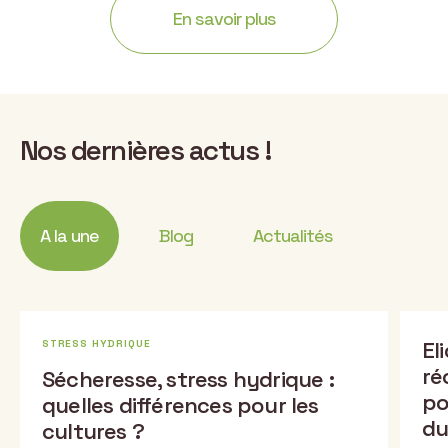
En savoir plus
Nos dernières actus !
A la une
Blog
Actualités
El
STRESS HYDRIQUE
ré
Sécheresse, stress hydrique :
po
quelles différences pour les
du
cultures ?