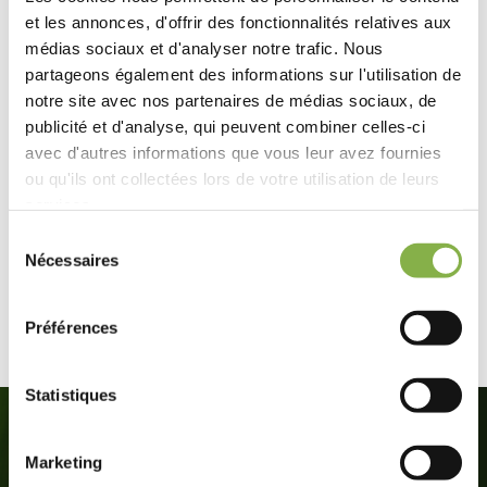
Une démarche scientifique
et les annonces, d'offrir des fonctionnalités relatives aux
pointue au sein d’une ferme
médias sociaux et d'analyser notre trafic. Nous
expérimentale.
partageons également des informations sur l'utilisation de
notre site avec nos partenaires de médias sociaux, de
publicité et d'analyse, qui peuvent combiner celles-ci
Notre stratégie globale de recherche appliquée combine
des expérimentations en conditions contrôlées dans des
avec d'autres informations que vous leur avez fournies
chambres de germination et de culture associées à des
ou qu'ils ont collectées lors de votre utilisation de leurs
essais en conditions réelles dans une ferme pour des
services.
résultats en plein champ.
Sélection
Nécessaires
du
consentement
En savoir plus
Préférences
Statistiques
Marketing