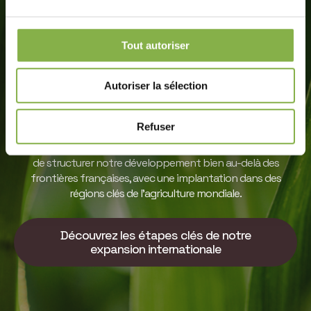
Une croissance portée
Tout autoriser
par une ambition
mondiale
Autoriser la sélection
Depuis sa création, Elicit Plant connaît une croissance rapide,
Refuser
portée par une approche scientifique unique et un ancrage
fort dans le monde agricole. Cette dynamique nous a permis
de structurer notre développement bien au-delà des
frontières françaises, avec une implantation dans des
régions clés de l’agriculture mondiale.
Découvrez les étapes clés de notre
expansion internationale