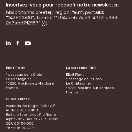
Inscrivez-vous pour recevoir notre newsletter.
hbspt.forms.create({ region: "eu1", portalId:
"143801506", formId: "1f94dce5-3a79-42f3-a983-
2e7abd712187" });
Elicit Plant
Laboratoire R&D
1 passage de la Croix
Elicit Plant
Le Châtaignier
1 passage de la Croix
16220 Moulins-sur-Tardoire
Le Châtaignier
France
16220 Moulins-sur-Tardoire
France
Bureau Brésil
Alameda Rio Negro, 503 • 23°
Andar - Sala 2316B
Edifício Escritórios Rio Negro
Alphaville • Barueri • SP - Brazil
CEP: 06454-000
+55 11 4195-4727