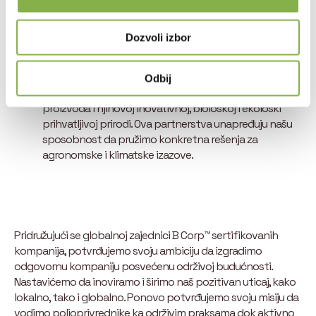
omogućava da nastavimo rast dok minimiziramo naš
ekološki otisak.
Dozvoli izbor
Strateška partnerstva zasnovana na
performansama i održivosti
Naša saradnja sa Bayer-om, BASF-om i Certis-Belchim
Odbij
zasniva se na izuzetnim performansama naših
proizvoda i njihovoj inovativnoj, biološkoj i ekološki
prihvatljivoj prirodi. Ova partnerstva unapređuju našu
sposobnost da pružimo konkretna rešenja za
agronomske i klimatske izazove.
Pridružujući se globalnoj zajednici B Corp™ sertifikovanih
kompanija, potvrđujemo svoju ambiciju da izgradimo
odgovornu kompaniju posvećenu održivoj budućnosti.
Nastavićemo da inoviramo i širimo naš pozitivan uticaj, kako
lokalno, tako i globalno. Ponovo potvrđujemo svoju misiju da
vodimo poljoprivrednike ka održivim praksama dok aktivno