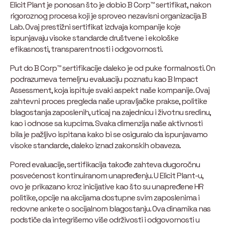
Elicit Plant je ponosan što je dobio B Corp™ sertifikat, nakon
rigoroznog procesa koji je sproveo nezavisni organizacija B
Lab. Ovaj prestižni sertifikat izdvaja kompanije koje
ispunjavaju visoke standarde društvene i ekološke
efikasnosti, transparentnosti i odgovornosti.
Put do B Corp™ sertifikacije daleko je od puke formalnosti. On
podrazumeva temeljnu evaluaciju poznatu kao B Impact
Assessment, koja ispituje svaki aspekt naše kompanije. Ovaj
zahtevni proces pregleda naše upravljačke prakse, politike
blagostanja zaposlenih, uticaj na zajednicu i životnu sredinu,
kao i odnose sa kupcima. Svaka dimenzija naše aktivnosti
bila je pažljivo ispitana kako bi se osiguralo da ispunjavamo
visoke standarde, daleko iznad zakonskih obaveza.
Pored evaluacije, sertifikacija takođe zahteva dugoročnu
posvećenost kontinuiranom unapređenju. U Elicit Plant-u,
ovo je prikazano kroz inicijative kao što su unapređene HR
politike, opcije na akcijama dostupne svim zaposlenima i
redovne ankete o socijalnom blagostanju. Ova dinamika nas
podstiče da integrišemo više održivosti i odgovornosti u