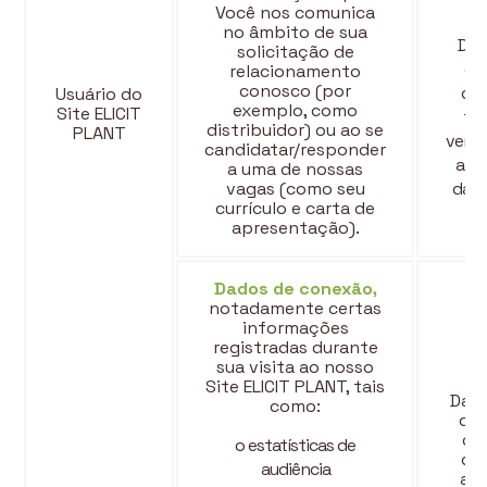
Você nos comunica
no âmbito de sua
Dad
solicitação de
qu
relacionamento
conosco (por
col
Usuário do
exemplo, como
Site ELICIT
ter
distribuidor) ou ao se
PLANT
verif
candidatar/responder
a co
a uma de nossas
vagas (como seu
das 
currículo e carta de
tr
apresentação).
Dados de conexão,
notadamente certas
informações
registradas durante
sua visita ao nosso
Site ELICIT PLANT, tais
Dado
como:
qu
di
o estatísticas de
qu
audiência
ace