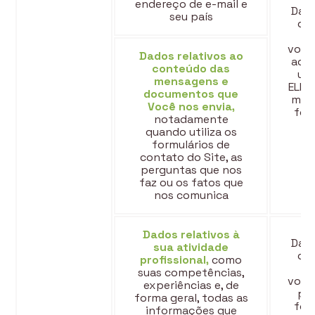
endereço de e-mail e
Dado
seu país
que
volu
Dados relativos ao
ao a
conteúdo das
uti
mensagens e
ELIC
documentos que
meio
Você nos envia,
for
notadamente
quando utiliza os
formulários de
contato do Site, as
perguntas que nos
faz ou os fatos que
nos comunica
Dados relativos à
Dado
sua atividade
que
profissional,
como
suas competências,
volu
experiências e, de
por
forma geral, todas as
for
informações que