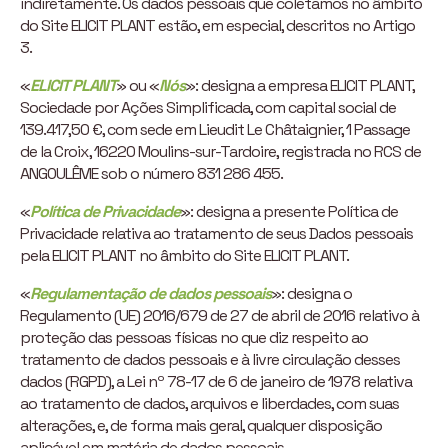
indiretamente. Os dados pessoais que coletamos no âmbito
do Site ELICIT PLANT estão, em especial, descritos no Artigo
3.
«
ELICIT PLANT
» ou «
Nós
»: designa a empresa ELICIT PLANT,
Sociedade por Ações Simplificada, com capital social de
139.417,50 €, com sede em Lieudit Le Châtaignier, 1 Passage
de la Croix, 16220 Moulins-sur-Tardoire, registrada no RCS de
ANGOULÊME sob o número 831 286 455.
«
Política de Privacidade
»: designa a presente Política de
Privacidade relativa ao tratamento de seus Dados pessoais
pela ELICIT PLANT no âmbito do Site ELICIT PLANT.
«
Regulamentação de dados pessoais
»: designa o
Regulamento (UE) 2016/679 de 27 de abril de 2016 relativo à
proteção das pessoas físicas no que diz respeito ao
tratamento de dados pessoais e à livre circulação desses
dados (RGPD), a Lei nº 78-17 de 6 de janeiro de 1978 relativa
ao tratamento de dados, arquivos e liberdades, com suas
alterações, e, de forma mais geral, qualquer disposição
aplicável em matéria de dados pessoais.