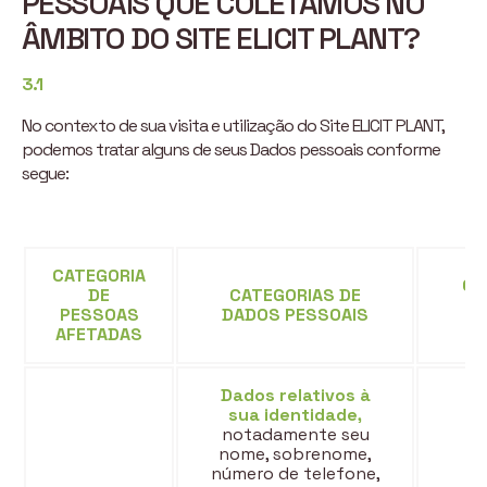
PESSOAIS QUE COLETAMOS NO
ÂMBITO DO SITE ELICIT PLANT?
3.1
No contexto de sua visita e utilização do Site ELICIT PLANT,
podemos tratar alguns de seus Dados pessoais conforme
segue:
CATEGORIA
OR
DE
CATEGORIAS DE
PESSOAS
DADOS PESSOAIS
P
AFETADAS
Dados relativos à
sua identidade,
notadamente seu
nome, sobrenome,
número de telefone,