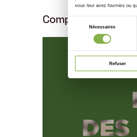
vous leur avez fournies ou qu'
Comprendre le mode
Sélection
Nécessaires
du
consentement
Refuser