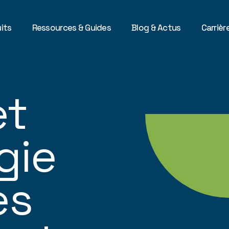
its
Ressources & Guides
Blog & Actus
Carrièr
et
gie
es