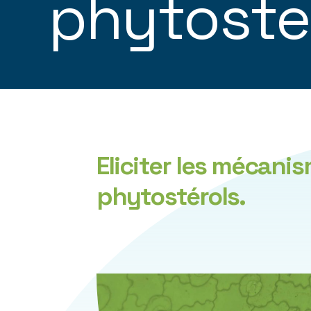
phytoste
Eliciter les mécani
phytostérols.