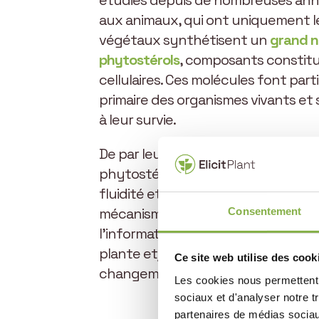
aux animaux, qui ont uniquement le
végétaux synthétisent un
grand 
phytostérols
, composants constit
cellulaires. Ces molécules font par
primaire des organismes vivants et 
à leur survie.
De par leur présence au niveau de
phytostérols ont un rôle central da
fluidité et donc de leur perméabilit
mécanismes que les
molécules sign
Consentement
l’information pour une stimulation d
plante et/ou une réponse adaptée
Ce site web utilise des cook
changements des conditions envi
Les cookies nous permettent d
sociaux et d'analyser notre t
partenaires de médias sociaux