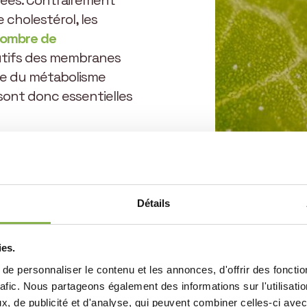
 cholestérol, les
nombre de
utifs des membranes
tie du métabolisme
sont donc essentielles
s membranes, les
ns la régulation de leur
é. C’est par ces
ales
véhiculent
Détails
e la croissance de la
 des végétaux aux
ies.
ronnementales.
e personnaliser le contenu et les annonces, d'offrir des fonctio
rafic. Nous partageons également des informations sur l'utilisati
, de publicité et d'analyse, qui peuvent combiner celles-ci avec