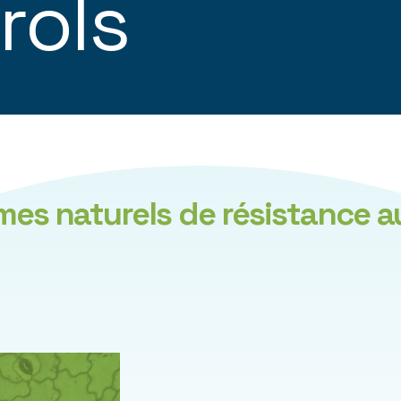
rols
smes naturels de résistance a