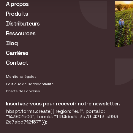
A propos
Produits
Distributeurs
Ressources
Blog
Carrières
Contact
Mentions légales
Politique de Confidentialité
Charte des cookies
Inscrivez-vous pour recevoir notre newsletter.
hbspt.forms.create({ region: "eu1", portalId:
"143801506", formId: "1f94dce5-3a79-42f3-a983-
2e7abd712187" });