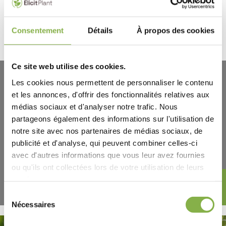
Consentement
Détails
À propos des cookies
En savoir plus
Ce site web utilise des cookies.
Les cookies nous permettent de personnaliser le contenu
Découvrez tous nos
et les annonces, d'offrir des fonctionnalités relatives aux
témoignages
médias sociaux et d'analyser notre trafic. Nous
partageons également des informations sur l'utilisation de
notre site avec nos partenaires de médias sociaux, de
publicité et d'analyse, qui peuvent combiner celles-ci
avec d'autres informations que vous leur avez fournies
ou qu'ils ont collectées lors de votre utilisation de leurs
services.
Sélection
Nécessaires
du
consentement