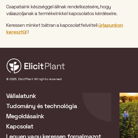
Csapataink készséggel állnak rendelkezésére, hogy
válaszoljanak a termékeinkkel kapcsolatos kérdéseire.
Keressen minket bátran a kapcsolatfelvételi
űrlapunkon
keresztül
!
© 2026, ElicitPlant All rights reserved.
Vállalatunk
Tudomány és technológia
Megoldásaink
Kapcsolat
Legyen vagy keressen forgalmazot