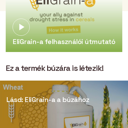
EliGrain-a felhasználói útmutató
Ez a termék búzára is létezik!
Lásd: EliGrain-a a búzához