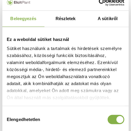
Beleegyezés
Részletek
A sütikről
A termés minőségének javítása: méret
szerinti osztályozás és fehérjetartalom, a
sörgyártásban történő maximális
Ez a weboldal sütiket használ
hasznosíthatóság érdekében
Sütiket használunk a tartalmak és hirdetések személyre
szabásához, közösségi funkciók biztosításához,
valamint weboldalforgalmunk elemzéséhez. Ezenkívül
közösségi média-, hirdető- és elemező partnereinkkel
A növény elöregedésének késleltetése az
megosztjuk az Ön weboldalhasználatra vonatkozó
alkalmazás után, megőrizve ezzel a felszín
adatait, akik kombinálhatják az adatokat más olyan
feletti biomasszát.
adatokkal, amelyeket Ön adott meg számukra vagy az
Ön által használt más szolgáltatásokból gyűjtöttek.
A kalászok sűrűségének növelése a
Hozzájárulás
Elengedhetetlen
szárbaindulás idején fellépő korai
kiválasztása
vízhiányos időszakokban