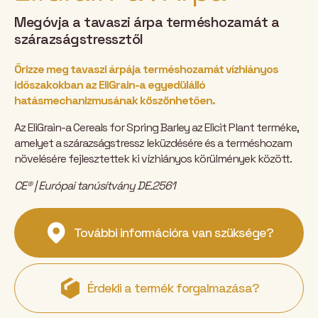
Megóvja a tavaszi árpa terméshozamát a
szárazságstressztől
Őrizze meg tavaszi árpája terméshozamát vízhiányos
időszakokban az EliGrain-a egyedülálló
hatásmechanizmusának köszönhetően.
Az EliGrain-a Cereals for Spring Barley az Elicit Plant terméke,
amelyet a szárazságstressz leküzdésére és a terméshozam
növelésére fejlesztettek ki vízhiányos körülmények között.
CE® | Európai tanúsítvány DE.2561
További információra van szüksége?
Érdekli a termék forgalmazása?