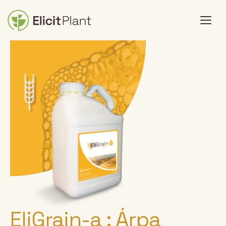
EliGrain-a : Árpa