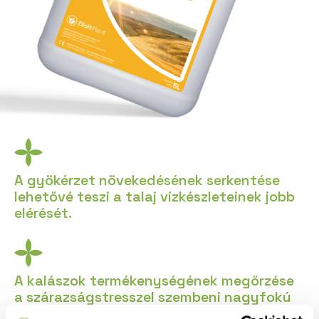
A gyökérzet növekedésének serkentése
lehetővé teszi a talaj vízkészleteinek jobb
elérését.
A kalászok termékenységének megőrzése
a szárazságstresszel szembeni nagyfokú
érzékenység időszakai alat