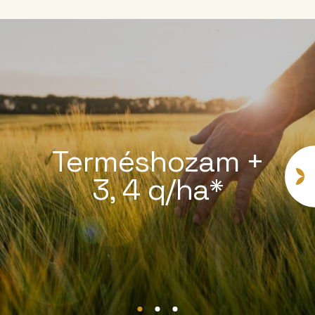
Terméshozam +
3, 4 q/ha*