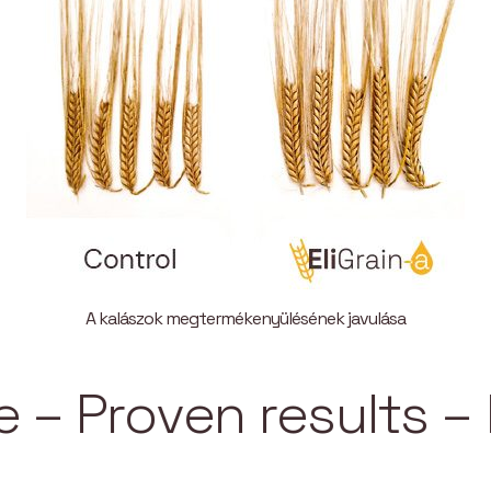
A kalászok megtermékenyülésének javulása
 Proven results –
Ea