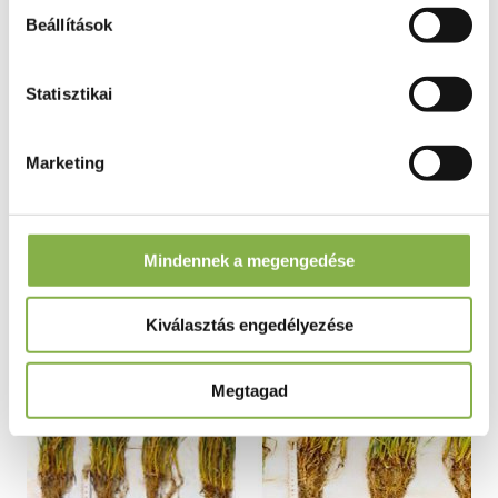
Beállítások
Hosszan tartó hatás és igazolt
eredmények
Statisztikai
Az EliGrain-a hatásai a tavaszi árpa a
Marketing
betakarításig megfigyelhetők
Mindennek a megengedése
Kiválasztás engedélyezése
Megtagad