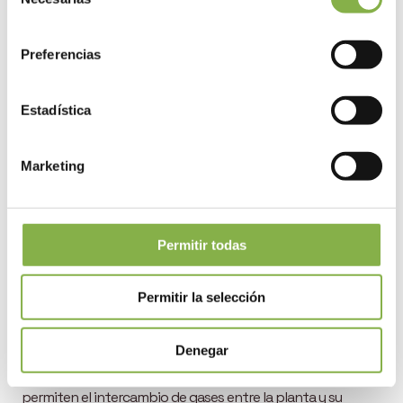
de
consentimiento
Preferencias
Estadística
Crecimiento radicular
Marketing
Tras la pulverización foliar con fitoesteroles, las plantas
tratadas experimentan un crecimiento radicular
estimulado.
Es fundamental para mejorar la exploración del suelo por las
Permitir todas
raíces de las plantas y
aumentar así la reserva de agua
a
la que tienen acceso, lo que les permite tolerar una sequía.
Permitir la selección
Regulación de la evapotranspiración
Denegar
En épocas de estrés hídrico, los fitoesteroles intervienen en
la regulación de la apertura de los estomas, los poros que
permiten el intercambio de gases entre la planta y su