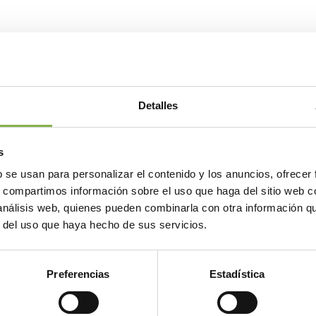
Detalles
 para ilustrar las investigaciones de Elici
de la empresa.
s
Recursos iconográficos
b se usan para personalizar el contenido y los anuncios, ofrecer
s, compartimos información sobre el uso que haga del sitio web 
 análisis web, quienes pueden combinarla con otra información q
r del uso que haya hecho de sus servicios.
ial de Elicit Plant para un sitio web o una publicació
Preferencias
Estadística
continuación.