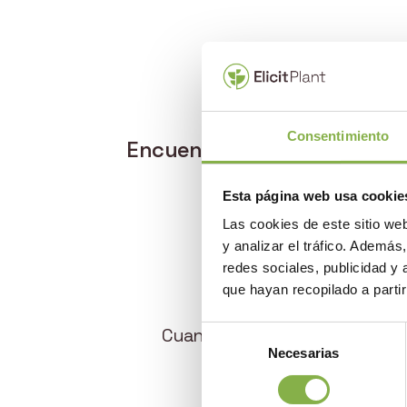
Consentimiento
Encuentre una serie de fotos
Esta página web usa cookie
Las cookies de este sitio we
y analizar el tráfico. Ademá
redes sociales, publicidad y
que hayan recopilado a parti
Cuando necesite el logotipo ofic
Selección
Necesarias
de
consentimiento