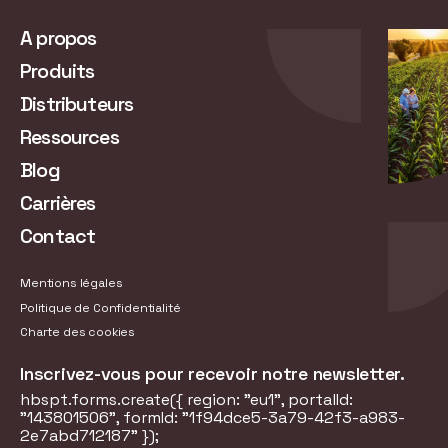
A propos
Produits
Distributeurs
Ressources
Blog
Carrières
Contact
Mentions légales
Politique de Confidentialité
Charte des cookies
Inscrivez-vous pour recevoir notre newsletter.
hbspt.forms.create({ region: "eu1", portalId:
"143801506", formId: "1f94dce5-3a79-42f3-a983-
2e7abd712187" });