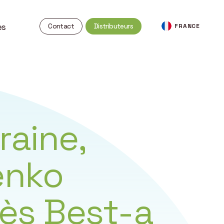
es
Contact
Distributeurs
FRANCE
raine,
enko
ès Best-a