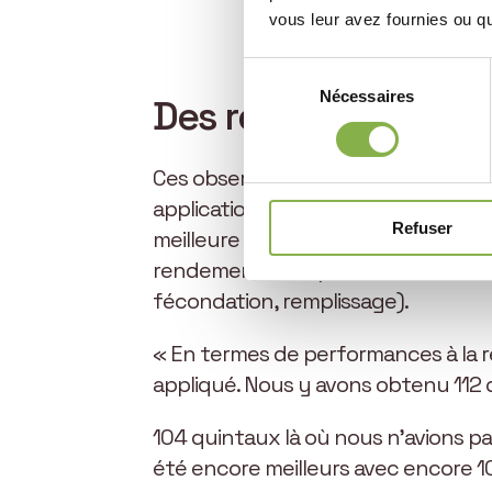
vous leur avez fournies ou qu'
Sélection
Nécessaires
du
Des résultats encor
consentement
Ces observations sont caractéristiq
application foliaire, ces molécules
Refuser
meilleure adaptation au stress hyd
rendement sont préservées durant t
fécondation, remplissage).
« En termes de performances à la ré
appliqué. Nous y avons obtenu 112
104 quintaux là où nous n’avions pas
été encore meilleurs avec encore 1