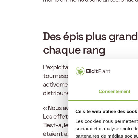
Des épis plus grand
chaque rang
L’exploitation de Volodymyr Yakoven
tournesol. Malgré la bonne qualité
activement une solution pour limiter
Consentement
distributeur, le céréalier teste Bes
« Nous avons expérimenté Best-a maï
Ce site web utilise des cook
Les effets pendant le cycle de croi
Les cookies nous permettent d
Best-a, les épis étaient plus grands
sociaux et d'analyser notre t
étaient aussi beaucoup plus vertes 
partenaires de médias sociaux