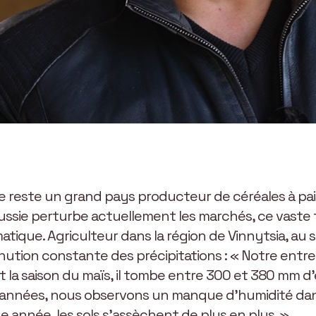
 reste un grand pays producteur de céréales à paill
la Russie perturbe actuellement les marchés, ce vaste 
atique. Agriculteur dans la région de Vinnytsia, au
nution constante des précipitations : « Notre entre
t la saison du maïs, il tombe entre 300 et 380 mm d
res années, nous observons un manque d’humidité da
année, les sols s’assèchent de plus en plus. »