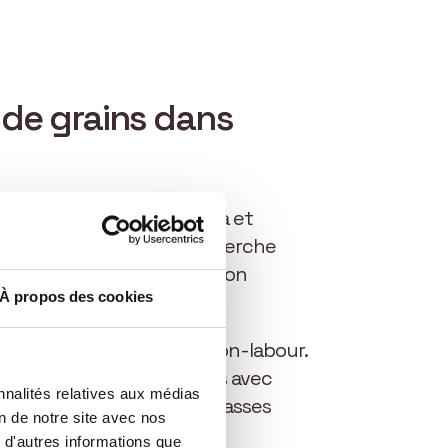
 de grains dans
és en maïs, céréales, colza et
t Volodymyr Yakovenko recherche
ltats. Sur les conseils de son
À propos des cookies
t appliqué sur 10 hectares.
classique, de l’autre en non-labour.
. Sur les surfaces traitées avec
nnalités relatives aux médias
ng. Les feuilles les plus basses
on de notre site avec nos
 d'autres informations que