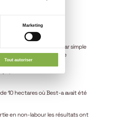
Marketing
rincipe actif du Best-a. Par simple
physiologie en faveur d’une
Tout autoriser
nt et les composantes du
implantation, floraison,
 de 10 hectares où Best-a avait été
artie en non-labour les résultats ont