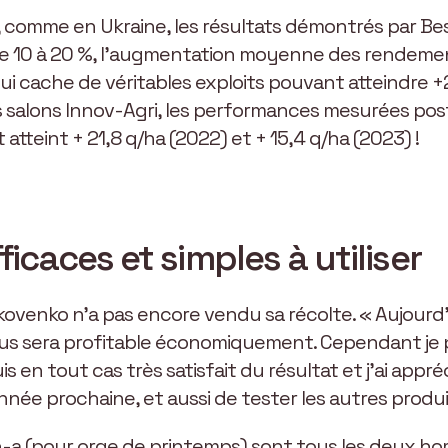
is, comme en Ukraine, les résultats démontrés par B
 10 à 20 %, l’augmentation moyenne des rendement
i cache de véritables exploits pouvant atteindre +
s salons Innov-Agri, les performances mesurées post
 atteint + 21,8 q/ha (2022) et + 15,4 q/ha (2023) !
ficaces et simples à utiliser
venko n’a pas encore vendu sa récolte. « Aujourd’hui
 nous sera profitable économiquement. Cependant je
 en tout cas très satisfait du résultat et j’ai apprécié
’année prochaine, et aussi de tester les autres produi
in-a (pour orge de printemps) sont tous les deux ho