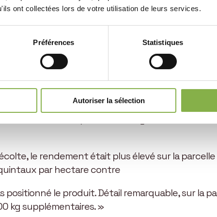
ils ont collectées lors de votre utilisation de leurs services.
Préférences
Statistiques
e meilleurs en non-labour
ues de l’effet des phytostérols, qui constituent le p
 naturelles permettent aux plantes de modifier leur 
Autoriser la sélection
rique. La masse végétative de la culture se maintie
ous les stades importants du cycle de croissance (
colte, le rendement était plus élevé sur la parcelle
 quintaux par hectare contre
 positionné le produit. Détail remarquable, sur la p
00 kg supplémentaires. »