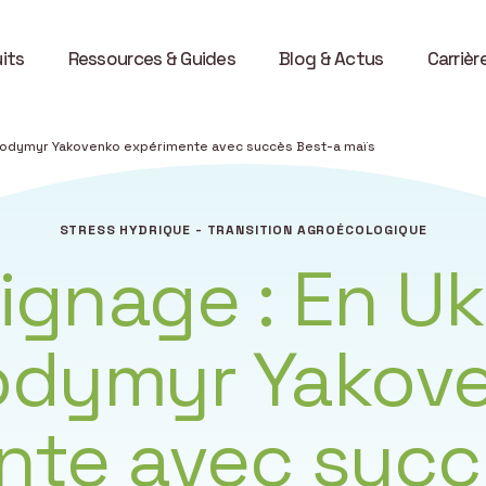
its
Ressources & Guides
Blog & Actus
Carrièr
olodymyr Yakovenko expérimente avec succès Best-a maïs
STRESS HYDRIQUE - TRANSITION AGROÉCOLOGIQUE
gnage : En Uk
odymyr Yakov
nte avec succ