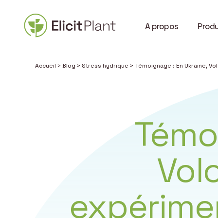
A propos
Produ
Accueil
>
Blog
>
Stress hydrique
>
Témoignage : En Ukraine, V
Témoi
Vol
expérime