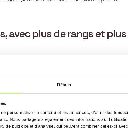
s, avec plus de rangs et plus
ko est vaste : 1 500 hectares, principalement cultiv
 des sols, la sécheresse impacte les rendements e
 les effets du stress hydrique et sécuriser ses résu
Détails
t-a maïs pour la première fois en 2023. Le produit es
s sur une parcelle travaillée d’une part en labour 
ies.
ssance des plantes se sont vite révélés intéressants
e personnaliser le contenu et les annonces, d'offrir des fonctio
, avec plus de rangs et plus de grains dans chaque ra
rafic. Nous partageons également des informations sur l'utilisati
que celles des maïs non traités. »
, de publicité et d'analyse, qui peuvent combiner celles-ci avec