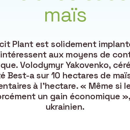
maïs
icit Plant est solidement implant
’intéressent aux moyens de cont
que. Volodymyr Yakovenko, céréa
té Best-a sur 10 hectares de maïs
taires à l’hectare. « Même si le
forcément un gain économique »,
ukrainien.