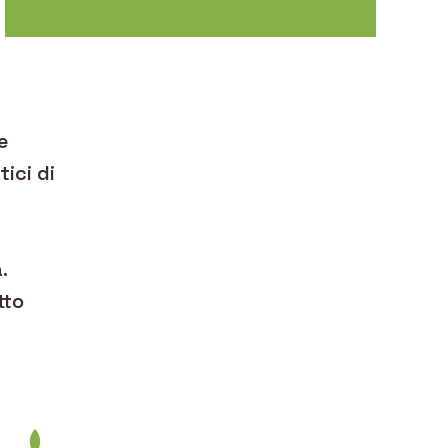
e
tici di
.
tto