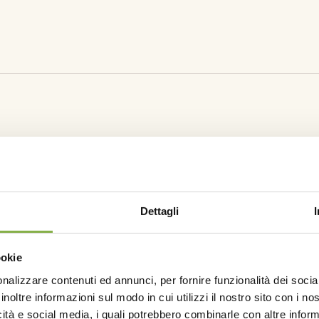
 (L/ha)
N° di applicazioni / anno
Stadi
Da 2 no
1
visi
DOCUMEN
Dettagli
eda
EliGra
Sicur
ookie
nalizzare contenuti ed annunci, per fornire funzionalità dei socia
inoltre informazioni sul modo in cui utilizzi il nostro sito con i n
sultati comprovati
icità e social media, i quali potrebbero combinarle con altre inform