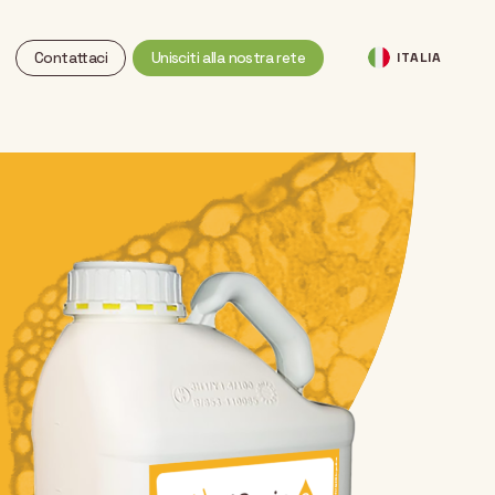
Contattaci
Unisciti alla nostra rete
ITALIA