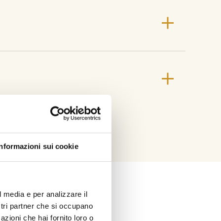
o di applicazione
di alle prime reste
bili (BBCH 32-49)
T PDF
Informazioni sui cookie
in-a Orzo – Scheda di
ezza
l media e per analizzare il
ostri partner che si occupano
azioni che hai fornito loro o