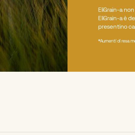
EliGrain-a non
EliGrain-a è d
presentino car
*Aumenti di resa 