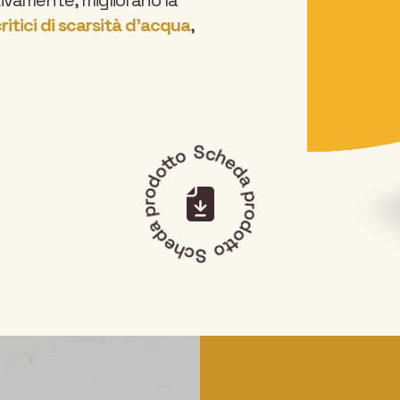
ivamente, migliorano la
critici di scarsità d’acqua
,
Scheda prodotto
Scheda prodotto