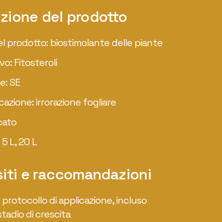
zione del prodotto
l prodotto: biostimolante delle piante
ivo: Fitosteroli
e: SE
ertilità
cazione: irrorazione fogliare
cato
lla spiga
5 L, 20 L
siti e raccomandazioni
+10%*
l protocollo di applicazione, incluso
tadio di crescita