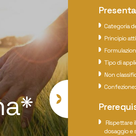
Presenta
Categoria de
Principio att
Formulazion
F
Tipo di appli
Non classifi
de
Confezione: 
ha*
Prerequi
Rispettare i
dosaggio e s