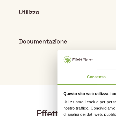
Utilizzo
Documentazione
Coltura
Dosaggio
Orzo
1
DOCUMENT PDF
Consenso
EliGrain-a Orzo – Sch
Prodotto
Questo sito web utilizza i c
Utilizziamo i cookie per perso
nostro traffico. Condividiamo 
Effetti duraturi e ri
di analisi dei dati web, pubbl