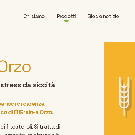
Chi siamo
Prodotti
Blog e notizie
’Orzo
o stress da siccità
periodi di carenza
o di EliGrain-a Orzo.
 fitosteroli. Si tratta di