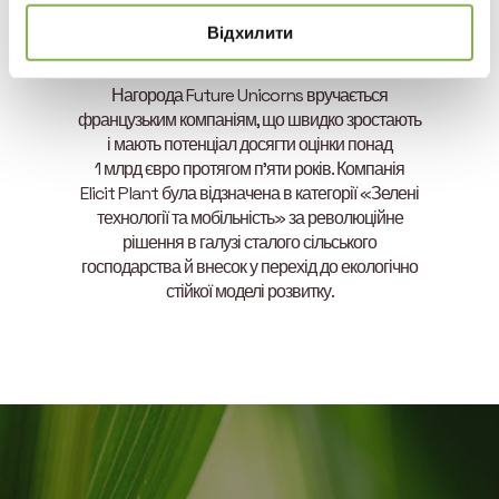
фіналіст у 2023, 2024,
Відхилити
2025 роках
Нагорода Future Unicorns вручається
французьким компаніям, що швидко зростають
і мають потенціал досягти оцінки понад
1 млрд євро протягом п’яти років. Компанія
Elicit Plant була відзначена в категорії «Зелені
технології та мобільність» за революційне
рішення в галузі сталого сільського
господарства й внесок у перехід до екологічно
стійкої моделі розвитку.