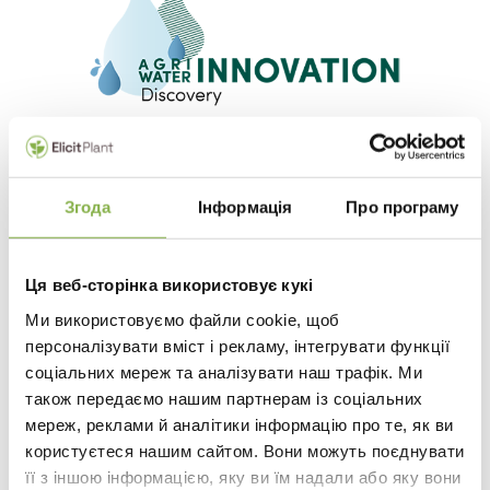
Нагорода Water Agri
Innovation Discovery
Згода
Інформація
Про програму
Award — 2024 рік
Лауреат премії Water Agri
Ця веб-сторінка використовує кукі
Innovation Discovery Award за
Ми використовуємо файли cookie, щоб
найкращу інновацію в
персоналізувати вміст і рекламу, інтегрувати функції
управлінні водними ресурсами
соціальних мереж та аналізувати наш трафік. Ми
(2024 рік)
також передаємо нашим партнерам із соціальних
мереж, реклами й аналітики інформацію про те, як ви
Ця премія присуджується організацією Agro
Innovation Lab за найперспективніші інновації
користуєтеся нашим сайтом. Вони можуть поєднувати
для сталого сільського господарства. Компанія
її з іншою інформацією, яку ви їм надали або яку вони