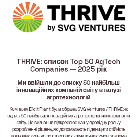
THRIVE: список Top 50 AgTech
Companies — 2025 рік
Ми ввійшли до списку 50 найбільш
інноваційних компаній світу в галузі
агротехнологій
Компанія Elicit Plant була обрана SVG Ventures / THRIVE як
одна з 50 найбільш інноваційних агротехнологічних компаній
світу. Це визнання підкреслює нашу провідну роль у
розробленні рішень, які допомагають підвищити стійкість
польових культур до стресових кліматичних умов, зокрема