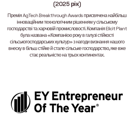
(2025 рік)
Премія AgTech Breakthrough Awards присвячена найбільш
інноваційним технологічним рішенням у сільському
господарстві та харчовій промисловості. Компанія Elicit Plant
була названа «Компанією року в галузі стійкості
сільськогосподарських культур» з нагоди визнання нашого
внеску в більш стійке й стале сільське господарство, яке вже
стає реальністю на трьох континентах.