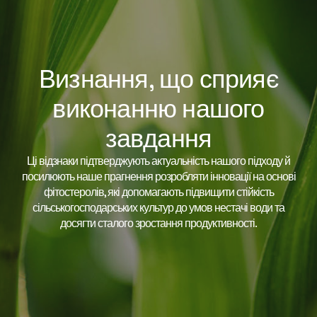
Визнання, що сприяє
виконанню нашого
завдання
Ці відзнаки підтверджують актуальність нашого підходу й
посилюють наше прагнення розробляти інновації на основі
фітостеролів, які допомагають підвищити стійкість
сільськогосподарських культур до умов нестачі води та
досягти сталого зростання продуктивності.