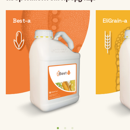
Best-a
EliGrain-a