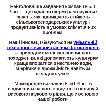
Найголовніше завдання компанії Elicit
Plant — це надання фермерам наукових
рішень, які підвищують стійкість
сільськогосподарських культур і
продуктивність в умовах кліматичних
проблем.
Наші інновації базуються на
унікальній
технології з використанням фітостеролів
— природних молекул рослинного
походження, які допомагають культурам
краще впоратися з нестачею води,
зберігаючи врожайність навіть за
складних умов.
Міжнародне визнання Elicit Plant є
свідченням нашого відчутного впливу й
високого наукового рівня, що є основою
нашої роботи.