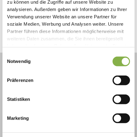
Hier klicken
zu können und die Zugriffe auf unsere Website zu
Friendly
Captcha ⇗
analysieren. Außerdem geben wir Informationen zu Ihrer
Verwendung unserer Website an unsere Partner für
soziale Medien, Werbung und Analysen weiter. Unsere
Senden
Partner führen diese Informationen möglicherweise mit
weiteren Daten zusammen, die Sie ihnen bereitgestellt
haben oder die sie im Rahmen Ihrer Nutzung der Dienste
gesammelt haben.
Einwilligungsauswahl
+
Notwendig
-
Präferenzen
Statistiken
Marketing
Elicit Plant
1 Passage de la Croix