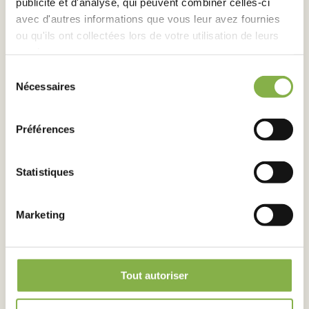
publicité et d'analyse, qui peuvent combiner celles-ci
avec d'autres informations que vous leur avez fournies
Publié le 31 mai 2024
ou qu'ils ont collectées lors de votre utilisation de leurs
services.
Sélection
Nécessaires
du
consentement
Préférences
Statistiques
STRESS HYDRIQUE
Marketing
Cultures de printemps : les semis
tardifs font craindre un risque
accru de stress hydrique
Tout autoriser