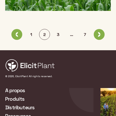
Pagination
1
2
3
…
7
des
publications
© 2026, ElicitPlant All rights reserved.
A propos
Produits
Distributeurs